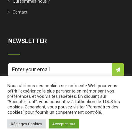
Qui sommes-nous ?
Contact
NEWSLETTER
Nous utilisons des cookies sur notre site Web pour vous
offrir l'expérience la plus pertinente en mémorisant vos
préférences et vos visites répétées. En cliquant sur
"Accepter tout", vous consentez à l'utilisation de TOUS les
cookies. Cependant, vous pouvez visiter "Paramètres des
cookies" pour fournir un consentement contrôlé.
© Copyright 2019 Cool Sun Energy. Tous droits réservés ©
Réglages Cookies
Accepter tout